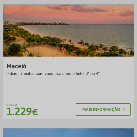
EXO
Maceió
9 dias | 7 noites com voos, transfers e hotel 3* ou 4*
desde
1.229
€
MAIS INFORMAÇÃO