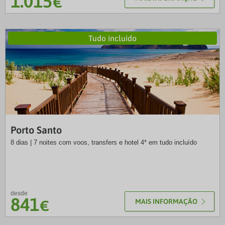
1.015
€
Tudo incluído
SLT
Porto Santo
8 dias | 7 noites com voos, transfers e hotel 4* em tudo incluído
desde
841
€
MAIS INFORMAÇÃO