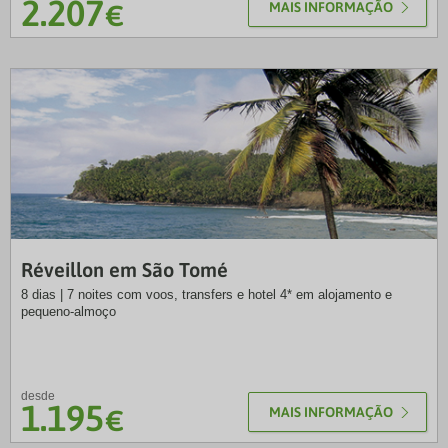
2.207
€
MAIS INFORMAÇÃO
SLT
Réveillon em São Tomé
8 dias | 7 noites com voos, transfers e hotel 4* em alojamento e
pequeno-almoço
desde
1.195
€
MAIS INFORMAÇÃO