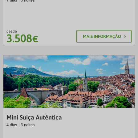
7 dias | 6 noites
desde
3.508
€
MAIS INFORMAÇÃO
NRT
Mini Suiça Autêntica
4 dias | 3 noites