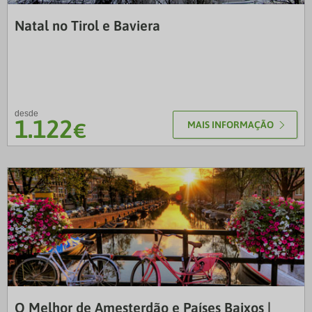
VTP
Natal no Tirol e Baviera
desde
1.122
€
MAIS INFORMAÇÃO
NRT
O Melhor de Amesterdão e Países Baixos |