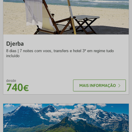
SLT
Djerba
8 dias | 7 noites com voos, transfers e hotel 3* em regime tudo
incluído
desde
740
€
MAIS INFORMAÇÃO