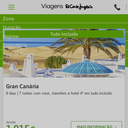
Zona
Duração
Tudo Incluído
Regime
Experiência
Tipo de Turista
Preços
SOL
Gran Canária
8 dias | 7 noites com voos, transfers e hotel 4* em tudo incluído
desde
MAIS INFORMAÇÃO