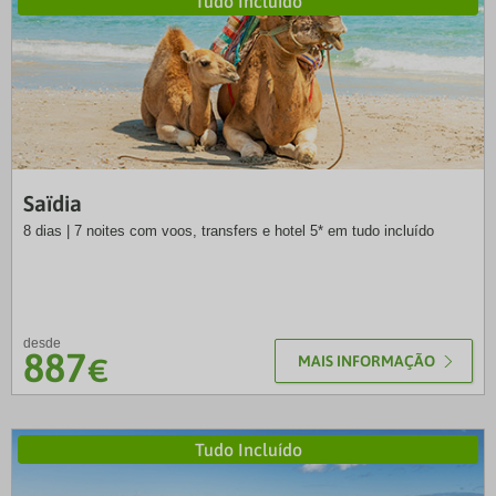
Tudo Incluído
SOL
Saïdia
8 dias | 7 noites com voos, transfers e hotel 5* em tudo incluído
desde
887
€
MAIS INFORMAÇÃO
Tudo Incluído