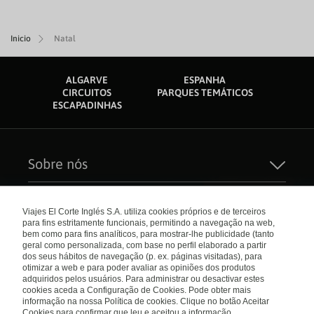
Inicio
Natal
ALGARVE
ESPANHA
CIRCUITOS
PARQUES TEMÁTICOS
ESCAPADINHAS
Sobre nós
Quem Somos
Sustentabilidade
Links de interesse
Seguros de Viagem
Viajes El Corte Inglés S.A. utiliza cookies próprios e de terceiros
Carreiras
para fins estritamente funcionais, permitindo a navegação na web,
Catálogos
El Corte Inglés
bem como para fins analíticos, para mostrar-lhe publicidade (tanto
Check-in Online
Internacional
geral como personalizada, com base no perfil elaborado a partir
Condições Gerais
dos seus hábitos de navegação (p. ex. páginas visitadas), para
Política de privacidade
otimizar a web e para poder avaliar as opiniões dos produtos
Política de Cookies
Portugal
Empresas/ Grupos
adquiridos pelos usuários. Para administrar ou desactivar estes
Livro de Reclamações
cookies aceda a Configuração de Cookies. Pode obter mais
informação na nossa Política de cookies. Clique no botão Aceitar
Visite nosso blog
Cookies para confirmar que leu e aceitou a informação