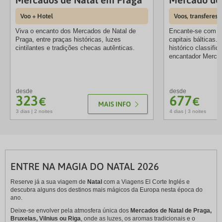
Voo + Hotel
Voos, transferes 
Viva o encanto dos Mercados de Natal de
Encante-se com Vi
Praga, entre praças históricas, luzes
capitais bálticas.
cintilantes e tradições checas autênticas.
histórico classif
encantador Mercad
desde
desde
323
677
€
€
MAIS INFO
3 dias | 2 noites
4 dias | 3 noites
ENTRE NA MAGIA DO NATAL 2026
Reserve já a sua viagem de
Natal
com a Viagens El Corte Inglés e
descubra alguns dos destinos mais mágicos da Europa nesta época do
ano.
Deixe-se envolver pela atmosfera única dos
Mercados de Natal de Praga,
Bruxelas, Vilnius ou Riga
, onde as luzes, os aromas tradicionais e o