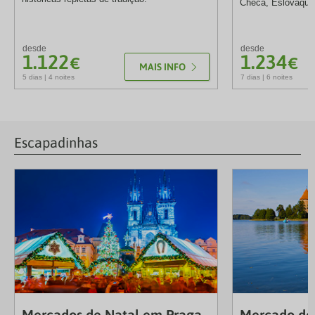
Checa, Eslováquia
desde
desde
1.122
1.234
€
€
MAIS INFO
5 dias | 4 noites
7 dias | 6 noites
Escapadinhas
Mercados de Natal em Praga
Mercado de 