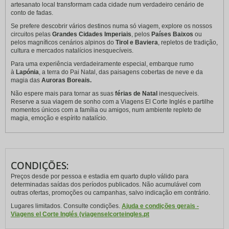
artesanato local transformam cada cidade num verdadeiro cenário de
conto de fadas.
Se prefere descobrir vários destinos numa só viagem, explore os nossos
circuitos pelas
Grandes Cidades Imperiais
, pelos
Países Baixos
ou
pelos magníficos cenários alpinos do
Tirol e Baviera
, repletos de tradição,
cultura e mercados natalícios inesquecíveis.
Para uma experiência verdadeiramente especial, embarque rumo
à
Lapónia
, a terra do Pai Natal, das paisagens cobertas de neve e da
magia das
Auroras Boreais.
Não espere mais para tornar as suas
férias de Natal
inesquecíveis.
Reserve a sua viagem de sonho com a Viagens El Corte Inglés e partilhe
momentos únicos com a família ou amigos, num ambiente repleto de
magia, emoção e espírito natalício.
CONDIÇÕES:
Preços desde por pessoa e estadia em quarto duplo válido para
determinadas saídas dos períodos publicados. Não acumulável com
outras ofertas, promoções ou campanhas, salvo indicação em contrário.
Lugares limitados. Consulte condições.
Ajuda e condições gerais -
Viagens el Corte Inglés (viagenselcorteingles.pt