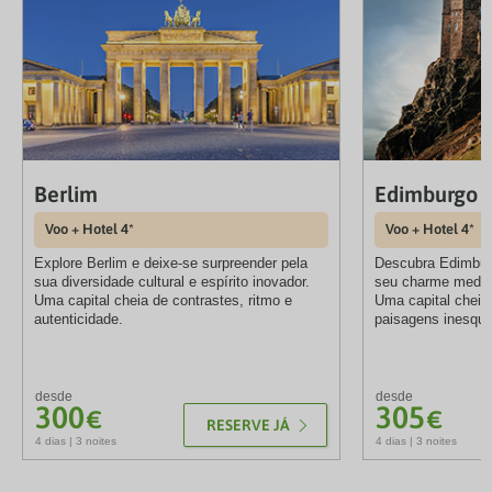
Berlim
Edimburgo
Voo + Hotel 4*
Voo + Hotel 4*
Explore Berlim e deixe-se surpreender pela
Descubra Edimburg
sua diversidade cultural e espírito inovador.
seu charme medieva
Uma capital cheia de contrastes, ritmo e
Uma capital cheia 
autenticidade.
paisagens inesque
desde
desde
300
305
€
€
RESERVE JÁ
4 dias | 3 noites
4 dias | 3 noites