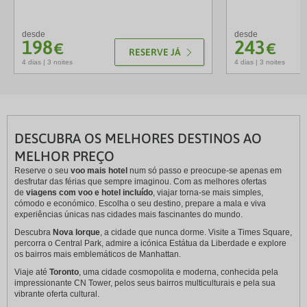
desde
desde
198
243
€
€
RESERVE JÁ
4 dias | 3 noites
4 dias | 3 noites
DESCUBRA OS MELHORES DESTINOS AO
MELHOR PREÇO
Reserve o seu
voo mais hotel
num só passo e preocupe-se apenas em
desfrutar das férias que sempre imaginou. Com as melhores ofertas
de
viagens com voo e hotel incluído
, viajar torna-se mais simples,
cómodo e económico. Escolha o seu destino, prepare a mala e viva
experiências únicas nas cidades mais fascinantes do mundo.
Descubra
Nova Iorque
, a cidade que nunca dorme. Visite a Times Square,
percorra o Central Park, admire a icónica Estátua da Liberdade e explore
os bairros mais emblemáticos de Manhattan.
Viaje até
Toronto
, uma cidade cosmopolita e moderna, conhecida pela
impressionante CN Tower, pelos seus bairros multiculturais e pela sua
vibrante oferta cultural.