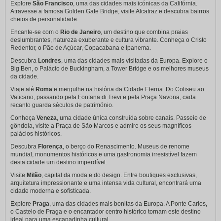
Explore
São Francisco
, uma das cidades mais icónicas da Califórnia.
Atravesse a famosa Golden Gate Bridge, visite Alcatraz e descubra bairros
cheios de personalidade.
Encante-se com o
Rio de Janeiro
, um destino que combina praias
deslumbrantes, natureza exuberante e cultura vibrante. Conheça o Cristo
Redentor, o Pão de Açúcar, Copacabana e Ipanema.
Descubra
Londres
, uma das cidades mais visitadas da Europa. Explore o
Big Ben, o Palácio de Buckingham, a Tower Bridge e os melhores museus
da cidade.
Viaje até
Roma
e mergulhe na história da Cidade Eterna. Do Coliseu ao
Vaticano, passando pela Fontana di Trevi e pela Praça Navona, cada
recanto guarda séculos de património.
Conheça
Veneza
, uma cidade única construída sobre canais. Passeie de
gôndola, visite a Praça de São Marcos e admire os seus magníficos
palácios históricos.
Descubra
Florença
, o berço do Renascimento. Museus de renome
mundial, monumentos históricos e uma gastronomia irresistível fazem
desta cidade um destino imperdível.
Visite
Milão
, capital da moda e do design. Entre boutiques exclusivas,
arquitetura impressionante e uma intensa vida cultural, encontrará uma
cidade moderna e sofisticada.
Explore
Praga
, uma das cidades mais bonitas da Europa. A Ponte Carlos,
o Castelo de Praga e o encantador centro histórico tornam este destino
ideal para uma escapadinha cultural.