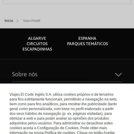
Inicio
Voo+Hotel
ALGARVE
ESPANHA
CIRCUITOS
PARQUES TEMÁTICOS
ESCAPADINHAS
Sobre nós
Quem Somos
Sustentabilidade
Links de interesse
Seguros de Viagem
Viajes El Corte Inglés S.A. utiliza cookies próprios e de terceiros
Carreiras
para fins estritamente funcionais, permitindo a navegação na web,
Catálogos
El Corte Inglés
bem como para fins analíticos, para mostrar-lhe publicidade (tanto
Check-in Online
Internacional
geral como personalizada, com base no perfil elaborado a partir
Condições Gerais
dos seus hábitos de navegação (p. ex. páginas visitadas), para
Política de privacidade
Política de Cookies
Portugal
otimizar a web e para poder avaliar as opiniões dos produtos
Empresas/ Grupos
adquiridos pelos usuários. Para administrar ou desactivar estes
Livro de Reclamações
cookies aceda a Configuração de Cookies. Pode obter mais
informação na nossa Política de cookies. Clique no botão Aceitar