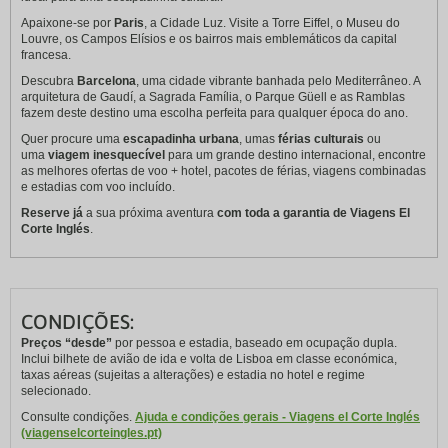
Apaixone-se por
Paris
, a Cidade Luz. Visite a Torre Eiffel, o Museu do
Louvre, os Campos Elísios e os bairros mais emblemáticos da capital
francesa.
Descubra
Barcelona
, uma cidade vibrante banhada pelo Mediterrâneo. A
arquitetura de Gaudí, a Sagrada Família, o Parque Güell e as Ramblas
fazem deste destino uma escolha perfeita para qualquer época do ano.
Quer procure uma
escapadinha urbana
, umas
férias culturais
ou
uma
viagem inesquecível
para um grande destino internacional, encontre
as melhores ofertas de voo + hotel, pacotes de férias, viagens combinadas
e estadias com voo incluído.
Reserve já
a sua próxima aventura
com toda a garantia de Viagens El
Corte Inglés
.
CONDIÇÕES:
Preços “desde”
por pessoa e estadia, baseado em ocupação dupla.
Inclui bilhete de avião de ida e volta de Lisboa em classe económica,
taxas aéreas (sujeitas a alterações) e estadia no hotel e regime
selecionado.
Consulte condições.
Ajuda e condições gerais - Viagens el Corte Inglés
(viagenselcorteingles.pt)