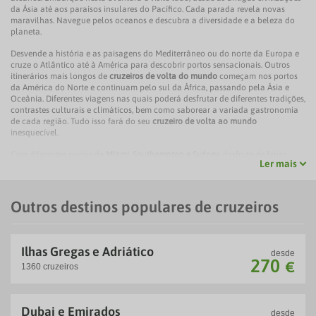
da Ásia até aos paraísos insulares do Pacífico. Cada parada revela novas
maravilhas. Navegue pelos oceanos e descubra a diversidade e a beleza do
planeta.
Desvende a história e as paisagens do Mediterrâneo ou do norte da Europa e
cruze o Atlântico até à América para descobrir portos sensacionais. Outros
itinerários mais longos de
cruzeiros de volta do mundo
começam nos portos
da América do Norte e continuam pelo sul da África, passando pela Ásia e
Oceânia. Diferentes viagens nas quais poderá desfrutar de diferentes tradições,
contrastes culturais e climáticos, bem como saborear a variada gastronomia
de cada região. Tudo isso fará do seu
cruzeiro de volta ao mundo
inesquecível.
Com diferentes saídas de
Miami, Southampton e Sydney
, desfrute de férias
Ler mais
confortáveis ​​e, ao mesmo tempo, de uma experiência única que lhe
proporcionará uma imersão sem comparação...Enquanto navega, aproveite
para descansar na sua cabine ou desfrutar da vida a bordo.
Outros destinos populares de cruzeiros
Desconecte-se no spa, pratique desporto, refresque-se nas piscinas ou divirta-
se com a
vasta oferta de atividades de restauração, lazer e entretenimento
que as companhias marítimas preparam para fazer do seu
cruzeiro de volta
ao mundo
algo completo e especial. O melhor de cada canto do mundo
Ilhas Gregas e Adriático
desde
espera por si com a comodidade adicional de fazer e desfazer a mala apenas
270
€
uma vez.
1360 cruzeiros
Realize o seu sonho de
volta ao mundo
a bordo de um fantástico cruzeiro
com as melhores companhias marítimas e todas as garantias de Viagens El
Dubai e Emirados
Corte Inglés. Escolha uma das opções de
cruzeiro de volta ao mundo
que
desde