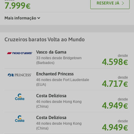
7.999
RESERVE JÁ
€
Mais informação
Cruzeiros baratos Volta ao Mundo
Vasco da Gama
desde
33 noites desde Bridgetown
4.598
€
(Barbados)
Enchanted Princess
desde
46 noites desde Fort Lauderdale
4.717
€
(EUA)
Costa Deliziosa
desde
46 noites desde Hong Kong
4.949
€
(China)
Costa Deliziosa
desde
48 noites desde Hong Kong
4.949
€
(China)