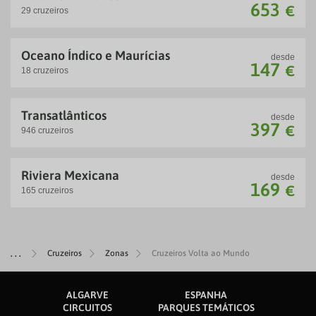
653
oferecemos e embarque na sua nova aventura.
€
29 cruzeiros
Oceano Índico e Maurícias
desde
147
€
18 cruzeiros
Transatlânticos
desde
397
€
946 cruzeiros
Riviera Mexicana
desde
169
€
165 cruzeiros
Cruzeiros
Zonas
Cruzeiros Volta ao Mundo
ALGARVE
ESPANHA
CIRCUITOS
PARQUES TEMÁTICOS