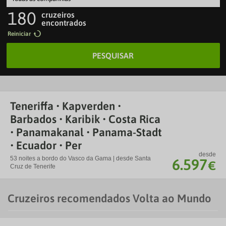
180
cruzeiros
encontrados
Reiniciar
PESQUISAR
Teneriffa • Kapverden •
Barbados • Karibik • Costa Rica
• Panamakanal • Panama-Stadt
• Ecuador • Per
desde
53 noites a bordo do Vasco da Gama | desde Santa
6.597
€
Cruz de Tenerife
Cruzeiros recomendados Volta ao Mundo