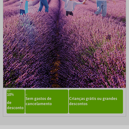
Até
10
%
©
:
Sem gastos de
Crianças grátis ou grandes
de
cancelamento
descontos
desconto