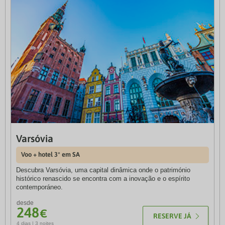
Varsóvia
Colónia
Voo + hotel 3* em SA
Voo + Hotel 4* em SA
Descubra Varsóvia, uma capital dinâmica onde o património
Colónia encanta com a sua imponente catedral, o charme das
histórico renascido se encontra com a inovação e o espírito
margens do Reno e uma atmosfera acolhedora que combina
contemporáneo.
história, cultura e modernidade.
desde
desde
248
290
€
€
RESERVE JÁ
RESERVE JÁ
4 dias | 3 noites
4 dias | 3 noites