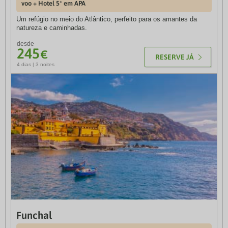
voo + Hotel 5* em APA
Voo + Hotel 4* em TI
Um refúgio no meio do Atlântico, perfeito para os amantes da
A ilha de Fuerteventura tem cerca de 1600 quilómetros quadrados
natureza e caminhadas.
repletos de paisagens fascinantes e praias cristalinas
desde
desde
245
420
€
€
RESERVE JÁ
RESERVE JÁ
4 dias | 3 noites
4 dias | 3 noites
Funchal
Maiorca