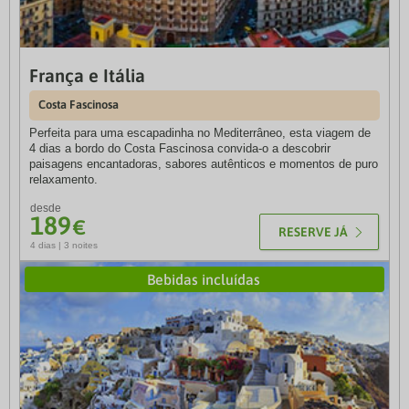
França e Itália
3HB Falésia Beach 4*
O 3HB Falésia Beach é a mais recente adição de 5 estrelas ao
Costa Fascinosa
grupo 3HB Hotels & Resorts. A alguns minutos da vibrante cidade
de Albufeira e da vila de Olhos de Água.
Perfeita para uma escapadinha no Mediterrâneo, esta viagem de
4 dias a bordo do Costa Fascinosa convida-o a descobrir
paisagens encantadoras, sabores autênticos e momentos de puro
desde
relaxamento.
RESERVE JÁ
355
€
desde
189
€
Hoteis
RESERVE JÁ
4 dias | 3 noites
Bebidas incluídas
Dunamar Hotel Apartamentos
desde
29
Monte Gordo. Portugal
€
Alambique - Hotel Resort & Spa
desde
80
Fundão. Portugal
€