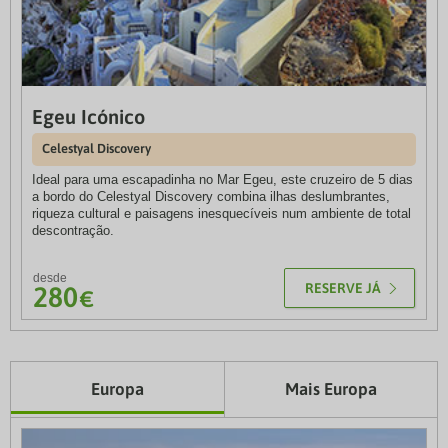
Herdade dos Delgados Dark Sky View Hotel & SPA
desde
64
€
Mourão. Portugal
Egeu Icónico
AP Cabanas Beach & Nature
desde
Celestyal Discovery
Tavira. Portugal
41
€
Ideal para uma escapadinha no Mar Egeu, este cruzeiro de 5 dias
a bordo do Celestyal Discovery combina ilhas deslumbrantes,
riqueza cultural e paisagens inesquecíveis num ambiente de total
descontração.
desde
RESERVE JÁ
280
€
Europa
Mais Europa