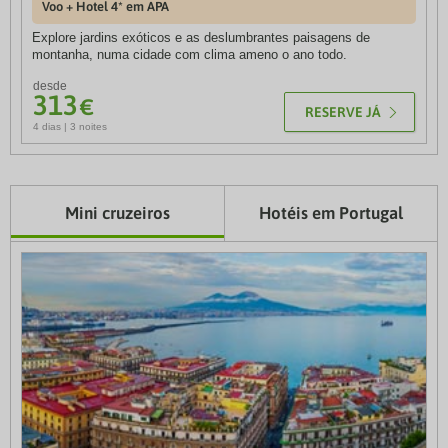
Voo + Hotel 4* em APA
Voo + Hotel 4* em MP
Explore jardins exóticos e as deslumbrantes paisagens de
Com uma combinação única de cultura, natureza e gastronomia,
montanha, numa cidade com clima ameno o ano todo.
esta ilha oferece experiências inesquecíveis a todos os viajantes.
desde
desde
313
313
€
€
RESERVE JÁ
RESERVE JÁ
4 dias | 3 noites
4 dias | 3 noites
Mini cruzeiros
Hotéis em Portugal