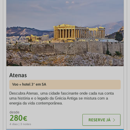
Atenas
Copenhaga
Voo + hotel 3* em SA
Voo + hotel 3* em SA
Descubra Atenas, uma cidade fascinante onde cada rua conta
Copenhaga encanta pelo seu charme escandinavo, canais
uma história e o legado da Grécia Antiga se mistura com a
pitorescos, design inovador e uma qualidade de vida reconhecida
energia da vida contemporânea.
em todo o mundo.
desde
desde
280
375
€
€
RESERVE JÁ
RESERVE JÁ
4 dias | 3 noites
4 dias | 3 noites