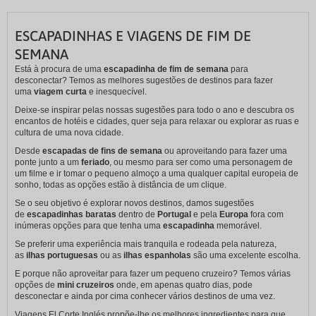
ESCAPADINHAS E VIAGENS DE FIM DE
SEMANA
Está à procura de uma
escapadinha de fim de semana
para
desconectar? Temos as melhores sugestões de destinos para fazer
uma
viagem curta
e inesquecível.
Deixe-se inspirar pelas nossas sugestões para todo o ano e descubra os
encantos de hotéis e cidades, quer seja para relaxar ou explorar as ruas e
cultura de uma nova cidade.
Desde
escapadas de fins de semana
ou aproveitando para fazer uma
ponte junto a um
feriado
, ou mesmo para ser como uma personagem de
um filme e ir tomar o pequeno almoço a uma qualquer capital europeia de
sonho, todas as opções estão à distância de um clique.
Se o seu objetivo é explorar novos destinos, damos sugestões
de
escapadinhas baratas
dentro de
Portugal
e pela
Europa
fora com
inúmeras opções para que tenha uma
escapadinha
memorável.
Se preferir uma experiência mais tranquila e rodeada pela natureza,
as
ilhas portuguesas
ou as
ilhas espanholas
são uma excelente escolha.
E porque não aproveitar para fazer um pequeno cruzeiro? Temos várias
opções de
mini cruzeiros
onde, em apenas quatro dias, pode
desconectar e ainda por cima conhecer vários destinos de uma vez.
Viagens El Corte Inglés propõe-lhe os melhores ingredientes para que