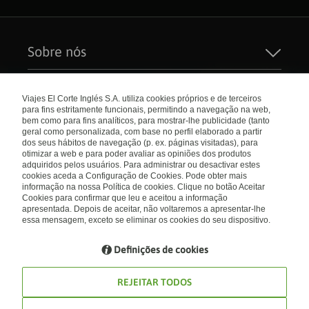
Sobre nós
Quem Somos
Sustentabilidade
Links de interesse
Seguros de Viagem
Viajes El Corte Inglés S.A. utiliza cookies próprios e de terceiros
Carreiras
para fins estritamente funcionais, permitindo a navegação na web,
Catálogos
El Corte Inglés
bem como para fins analíticos, para mostrar-lhe publicidade (tanto
Check-in Online
Internacional
geral como personalizada, com base no perfil elaborado a partir
Condições Gerais
dos seus hábitos de navegação (p. ex. páginas visitadas), para
Política de privacidade
otimizar a web e para poder avaliar as opiniões dos produtos
Política de Cookies
Portugal
Empresas/ Grupos
adquiridos pelos usuários. Para administrar ou desactivar estes
Livro de Reclamações
cookies aceda a Configuração de Cookies. Pode obter mais
informação na nossa Política de cookies. Clique no botão Aceitar
Visite nosso blog
Cookies para confirmar que leu e aceitou a informação
apresentada. Depois de aceitar, não voltaremos a apresentar-lhe
Blog de Viajes el Corte inglés
essa mensagem, exceto se eliminar os cookies do seu dispositivo.
Definições de cookies
REJEITAR TODOS