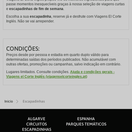
passe momentos inesquecíveis graças à nossa seleção de viagens curtas
e
escapadinhas de fim de semana
.
Escolha a sua
escapadinha
, reserve já e desfrute com Viagens El Corte
Inglés. Não se vai arrepender.
CONDIÇÕES:
Preços desde por pessoa e estadia em quarto duplo válido para
determinadas saídas dos períodos publicados. Não acumulável com
outras ofertas, promoções ou campanhas, salvo indicação em contrário.
Lugares limitados. Consulte condições.
Ajuda e condições gerais -
Viagens el Corte Inglés (viagenselcorteingles.pt)
Inicio
Escapadinhas
ALGARVE
ESPANHA
CIRCUITOS
PARQUES TEMÁTICOS
ESCAPADINHAS