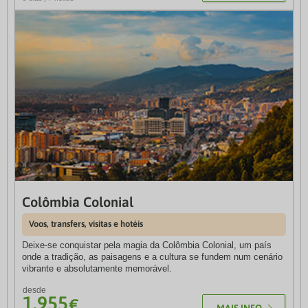
Inclui Japan Rail Pass de 7 dias
Japão ao seu alcance: Takayama
Colômbia Colonial
Voos, Rail Pass e hotéis
Voos, transfers, visitas e hotéis
Explore o fascinante Japão, uma viagem encantadora que
Deixe‑se conquistar pela magia da Colômbia Colonial, um país
combina cultura, natureza e experiências únicas que criarão
onde a tradição, as paisagens e a cultura se fundem num cenário
memórias para toda a vida.
vibrante e absolutamente memorável.
desde
desde
2.298
1.955
€
€
MAIS INFO
MAIS INFO