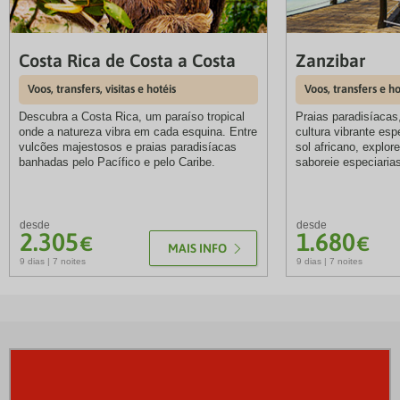
Costa Rica de Costa a Costa
Zanzibar
Voos, transfers, visitas e hotéis
Voos, transfers e 
Descubra a Costa Rica, um paraíso tropical
Praias paradisíacas
onde a natureza vibra em cada esquina. Entre
cultura vibrante esp
vulcões majestosos e praias paradisíacas
sol africano, explore
banhadas pelo Pacífico e pelo Caribe.
saboreie especiaria
desde
desde
2.305
1.680
€
€
MAIS INFO
9 dias | 7 noites
9 dias | 7 noites