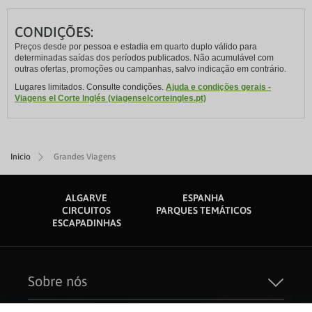
CONDIÇÕES:
Preços desde por pessoa e estadia em quarto duplo válido para
determinadas saídas dos períodos publicados. Não acumulável com
outras ofertas, promoções ou campanhas, salvo indicação em contrário.
Lugares limitados. Consulte condições.
Ajuda e condições gerais -
Viagens el Corte Inglés (viagenselcorteingles.pt)
Inicio
Grandes Viagens
ALGARVE
ESPANHA
CIRCUITOS
PARQUES TEMÁTICOS
ESCAPADINHAS
Sobre nós
Quem Somos