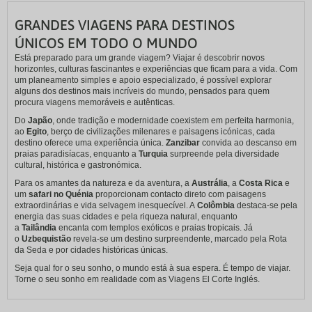
GRANDES VIAGENS PARA DESTINOS
ÚNICOS EM TODO O MUNDO
Está preparado para um grande viagem? Viajar é descobrir novos
horizontes, culturas fascinantes e experiências que ficam para a vida. Com
um planeamento simples e apoio especializado, é possível explorar
alguns dos destinos mais incríveis do mundo, pensados para quem
procura viagens memoráveis e autênticas.
Do
Japão
, onde tradição e modernidade coexistem em perfeita harmonia,
ao
Egito
, berço de civilizações milenares e paisagens icónicas, cada
destino oferece uma experiência única.
Zanzibar
convida ao descanso em
praias paradisíacas, enquanto a
Turquia
surpreende pela diversidade
cultural, histórica e gastronómica.
Para os amantes da natureza e da aventura, a
Austrália
, a
Costa Rica
e
um
safari no Quénia
proporcionam contacto direto com paisagens
extraordinárias e vida selvagem inesquecível. A
Colômbia
destaca‑se pela
energia das suas cidades e pela riqueza natural, enquanto
a
Tailândia
encanta com templos exóticos e praias tropicais. Já
o
Uzbequistão
revela‑se um destino surpreendente, marcado pela Rota
da Seda e por cidades históricas únicas.
Seja qual for o seu sonho, o mundo está à sua espera. É tempo de viajar.
Torne o seu sonho em realidade com as Viagens El Corte Inglés.