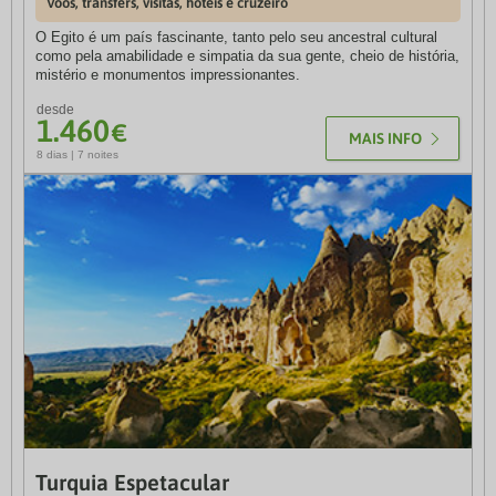
Voos, transfers, visitas, hotéis e cruzeiro
Voos, transfers e hotéis
O Egito é um país fascinante, tanto pelo seu ancestral cultural
Uma viagem que conjuga o melhor de dois mundos: a energia
como pela amabilidade e simpatia da sua gente, cheio de história,
vibrante de Nova Iorque e a tranquilidade paradisíaca das Ilhas
mistério e monumentos impressionantes.
Turks & Caicos.
desde
desde
1.460
3.060
€
€
MAIS INFO
MAIS INFO
8 dias | 7 noites
9 dias | 7 noites
Turquia Espetacular
Canadá · Rota de Leste