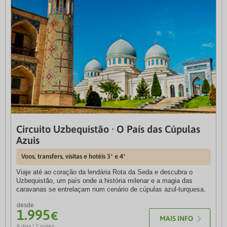
Circuito Uzbequistão · O País das Cúpulas
Tailândia Clássica
Azuis
Voos, transfers, visitas e hotéis
Voos, transfers, visitas e hotéis 3* e 4*
Descubra a magia da Tailândia num circuito completo e
apaixonante que o leva desde o ritmo vibrante de Bangkok à
Viaje até ao coração da lendária Rota da Seda e descubra o
serenidade espiritual de Sukhothai, passando pelas paisagens
Uzbequistão, um país onde a história milenar e a magia das
místicas de Chiang Rai e Chiang Mai.
caravanas se entrelaçam num cenário de cúpulas azul-turquesa.
desde
desde
1.520
1.995
€
€
MAIS INFO
MAIS INFO
10 dias | 7 noites
9 dias | 7 noites