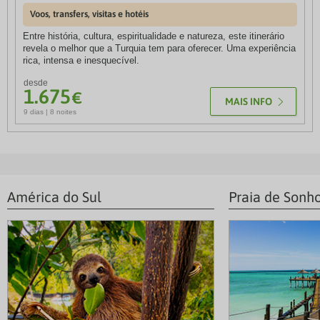
Voos, transfers, visitas e hotéis
Voos, transfers, hotéis e visitas
Entre história, cultura, espiritualidade e natureza, este itinerário
Descubra o melhor do Leste Canadiano numa viagem repleta de
revela o melhor que a Turquia tem para oferecer. Uma experiência
contrastes, onde a modernidade das grandes cidades se cruza
rica, intensa e inesquecível.
com paisagens naturais de cortar a respiração e uma herança
histórica marcante.
desde
1.675
€
desde
MAIS INFO
1.800
€
9 dias | 8 noites
MAIS INFO
9 dias | 7 noites
América do Sul
Praia de Sonh