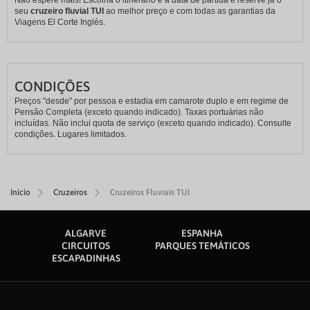
Não espere mais! Escolha o itinerário e a data de partida e reserve já o
seu
cruzeiro fluvial TUI
ao melhor preço e com todas as garantias da
Viagens El Corte Inglés.
CONDIÇÕES
Preços "desde" por pessoa e estadia em camarote duplo e em regime de
Pensão Completa (exceto quando indicado). Taxas portuárias não
incluídas. Não inclui quota de serviço (exceto quando indicado). Consulte
condições. Lugares limitados.
Inicio
Cruzeiros
Cruzeiros Fluviais TUI
ALGARVE
ESPANHA
CIRCUITOS
PARQUES TEMÁTICOS
ESCAPADINHAS