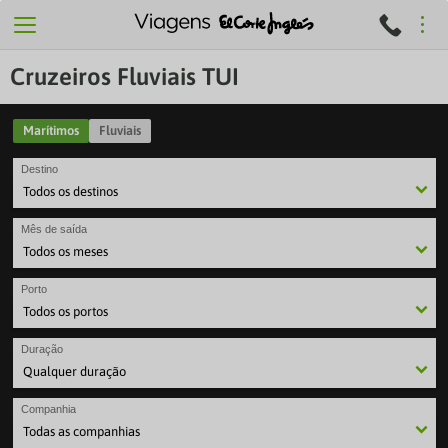
Cruzeiros Fluviais TUI
Marítimos
Fluviais
Destino
Mês de saída
Porto
Duração
Companhia