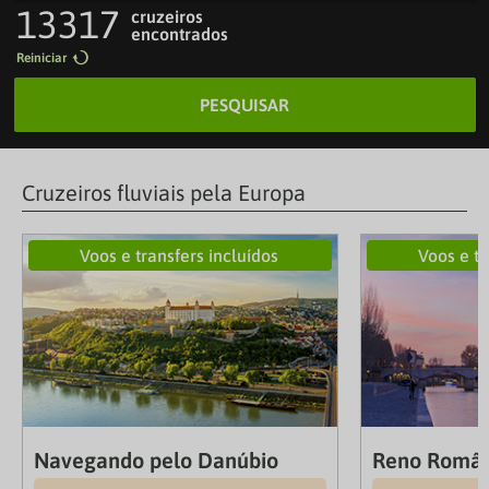
13317
cruzeiros
encontrados
Reiniciar
PESQUISAR
Cruzeiros fluviais pela Europa
Voos e transfers incluídos
Voos e tr
Navegando pelo Danúbio
Reno Românt