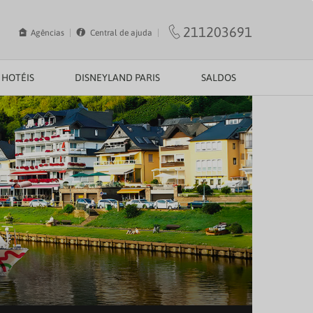
211203691
Agências
Central de ajuda
HOTÉIS
DISNEYLAND PARIS
SALDOS