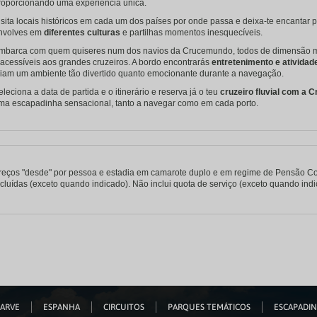
roporcionando uma experiência única.
isita locais históricos em cada um dos países por onde passa e deixa-te encantar 
nvolves em
diferentes culturas
e partilhas momentos inesquecíveis.
mbarca com quem quiseres num dos navios da Crucemundo, todos de dimensão mé
nacessíveis aos grandes cruzeiros. A bordo encontrarás
entretenimento e atividad
riam um ambiente tão divertido quanto emocionante durante a navegação.
eleciona a data de partida e o itinerário e reserva já o teu
cruzeiro fluvial com a
ma escapadinha sensacional, tanto a navegar como em cada porto.
reços "desde" por pessoa e estadia em camarote duplo e em regime de Pensão Com
ncluídas (exceto quando indicado). Não inclui quota de serviço (exceto quando ind
ARVE
ESPANHA
CIRCUITOS
PARQUES TEMÁTICOS
ESCAPADI