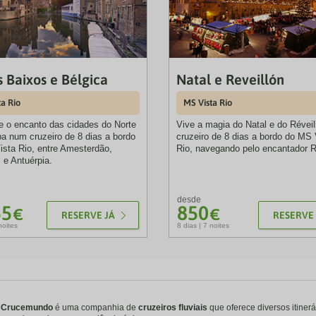
s Baixos e Bélgica
Natal e Reveillón
ta Rio
MS Vista Rio
 o encanto das cidades do Norte
Vive a magia do Natal e do Révei
a num cruzeiro de 8 dias a bordo
cruzeiro de 8 dias a bordo do MS 
sta Rio, entre Amesterdão,
Rio, navegando pelo encantador 
 e Antuérpia.
desde
55
850
€
€
RESERVE JÁ
RESERVE 
noites
8 dias | 7 noites
A
Crucemundo
é uma companhia de
cruzeiros fluviais
que oferece diversos itiner