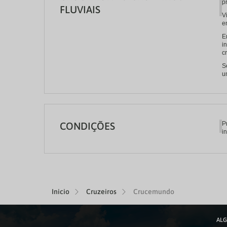
p
FLUVIAIS
V
e
E
i
c
S
u
CONDIÇÕES
P
i
Inicio
Cruzeiros
Crucemundo
ALG