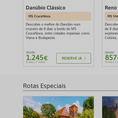
Danúbio Clássico
Reno 
MS CruceNova
MS Vis
Descobre o melhor do Danúbio num
Descobr
cruzeiro de 8 dias a bordo do MS
de 8 dia
CruceNova, entre cidades imperiais como
explora
Viena e Budapeste.
Colónia,
desde
desde
1.245
857
€
RESERVE JÁ
8 dias | 7 noites
8 dias | 7 
Rotas Especiais