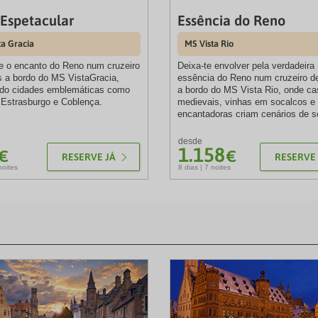
Espetacular
Essência do Reno
ta Gracia
MS Vista Rio
e o encanto do Reno num cruzeiro
Deixa-te envolver pela verdadeira
s a bordo do MS VistaGracia,
essência do Reno num cruzeiro de
ndo cidades emblemáticas como
a bordo do MS Vista Rio, onde ca
 Estrasburgo e Coblença.
medievais, vinhas em socalcos e 
encantadoras criam cenários de s
desde
1.158
€
€
RESERVE JÁ
RESERVE 
noites
8 dias | 7 noites