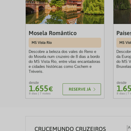
Mosela Romântico
Paíse
MS Vista Rio
MS Vis
Descobre a beleza dos vales do Reno e
Descobre
do Mosela num cruzeiro de 8 dias a bordo
da Europ
do MS Vista Rio, entre vilas encantadoras
do MS Vi
e cidades históricas como Cochem e
Bruxelas
Tréveris.
desde
desde
1.655
1.6
€
RESERVE JÁ
8 dias | 7 noites
8 dias | 7 
CRUCEMUNDO CRUZEIROS