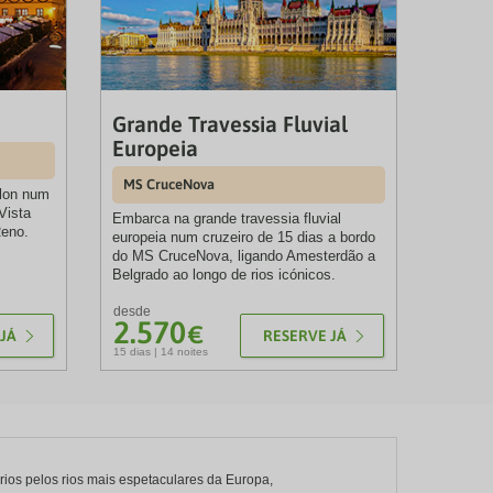
Grande Travessia Fluvial
Europeia
MS CruceNova
llon num
Vista
Embarca na grande travessia fluvial
Reno.
europeia num cruzeiro de 15 dias a bordo
do MS CruceNova, ligando Amesterdão a
Belgrado ao longo de rios icónicos.
desde
2.570
€
JÁ
RESERVE JÁ
15 dias | 14 noites
ários pelos rios mais espetaculares da Europa,