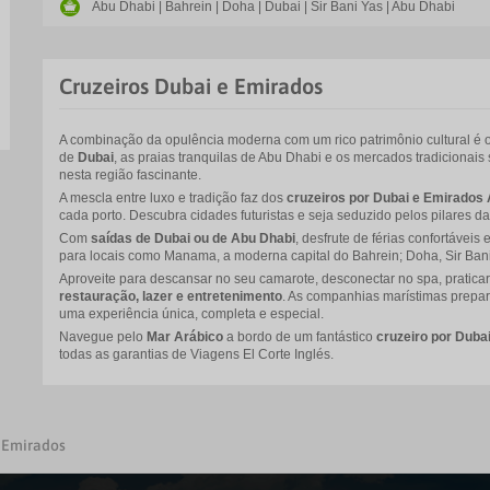
Abu Dhabi | Bahrein | Doha | Dubai | Sir Bani Yas | Abu Dhabi
Cruzeiros Dubai e Emirados
A combinação da opulência moderna com um rico patrimônio cultural é o 
de
Dubai
, as praias tranquilas de Abu Dhabi e os mercados tradiciona
nesta região fascinante.
A mescla entre luxo e tradição faz dos
cruzeiros por Dubai e Emirados
cada porto. Descubra cidades futuristas e seja seduzido pelos pilares da
Com
saídas de Dubai ou de Abu Dhabi
, desfrute de férias confortáveis
para locais como Manama, a moderna capital do Bahrein; Doha, Sir Ban
Aproveite para descansar no seu camarote, desconectar no spa, praticar
restauração, lazer e entretenimento
. As companhias marístimas prepa
uma experiência única, completa e especial.
Navegue pelo
Mar Arábico
a bordo de um fantástico
cruzeiro por Duba
todas as garantias de Viagens El Corte Inglés.
 Emirados