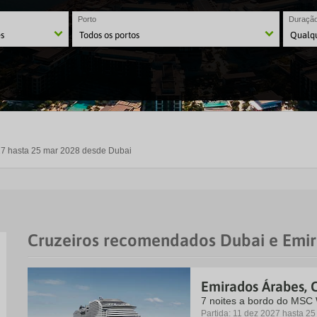
Porto
Duraçã
027 hasta 25 mar 2028 desde Dubai
Cruzeiros recomendados Dubai e Emi
Emirados Árabes, 
7 noites a bordo do MSC
Partida: 11 dez 2027 hasta 2