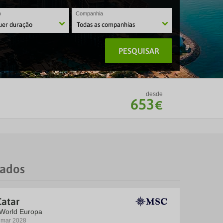
o
Companhia
PESQUISAR
desde
653
€
rados
Catar
 World Europa
5 mar 2028