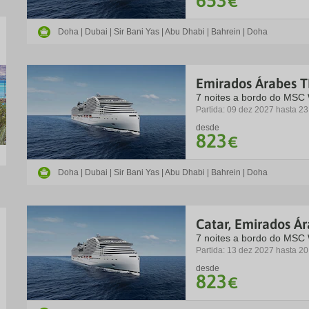
653
€
Doha | Dubai | Sir Bani Yas | Abu Dhabi | Bahrein | Doha
Emirados Árabes T
7 noites a bordo do MSC
Partida: 09 dez 2027 hasta 2
desde
823
€
Doha | Dubai | Sir Bani Yas | Abu Dhabi | Bahrein | Doha
Catar, Emirados Ár
7 noites a bordo do MSC
Partida: 13 dez 2027 hasta 2
desde
823
€