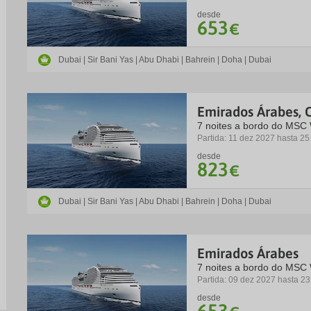
desde
653
€
Dubai | Sir Bani Yas | Abu Dhabi | Bahrein | Doha | Dubai
Emirados Árabes, C
7 noites a bordo do MSC
Partida: 11 dez 2027 hasta 2
desde
823
€
Dubai | Sir Bani Yas | Abu Dhabi | Bahrein | Doha | Dubai
Emirados Árabes
7 noites a bordo do MSC
Partida: 09 dez 2027 hasta 2
desde