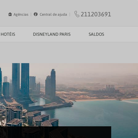
211203691
Agências
Central de ajuda
HOTÉIS
DISNEYLAND PARIS
SALDOS