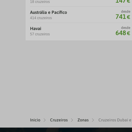
147
€
18 cruzeiros
desde
Austrália e Pacífico
741
€
414 cruzeiros
desde
Havai
648
€
57 cruzeiros
Inicio
Cruzeiros
Zonas
Cruzeiros Dubai e