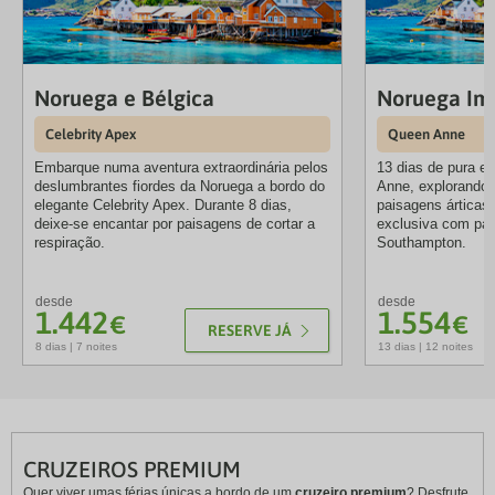
Noruega e Bélgica
Noruega Im
Celebrity Apex
Queen Anne
Embarque numa aventura extraordinária pelos
13 dias de pura e
deslumbrantes fiordes da Noruega a bordo do
Anne, explorando 
elegante Celebrity Apex. Durante 8 dias,
paisagens ártica
deixe-se encantar por paisagens de cortar a
exclusiva com par
respiração.
Southampton.
desde
desde
1.442
1.554
€
€
RESERVE JÁ
8 dias | 7 noites
13 dias | 12 noites
CRUZEIROS PREMIUM
Quer viver umas férias únicas a bordo de um
cruzeiro premium
? Desfrute