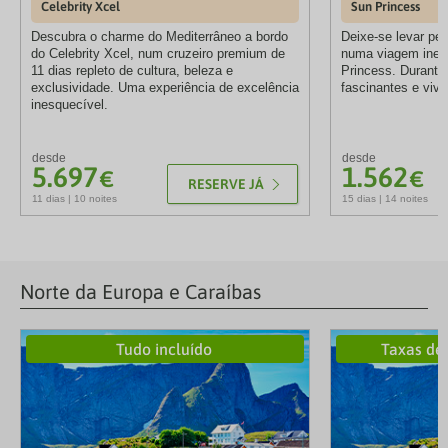
Celebrity Xcel
Sun Princess
Descubra o charme do Mediterrâneo a bordo
Deixe-se levar pe
do Celebrity Xcel, num cruzeiro premium de
numa viagem ines
11 dias repleto de cultura, beleza e
Princess. Durante 
exclusividade. Uma experiência de excelência
fascinantes e viva
inesquecível.
desde
desde
5.697
1.562
€
€
RESERVE JÁ
11 dias | 10 noites
15 dias | 14 noites
Norte da Europa e Caraíbas
Tudo incluído
Taxas de 