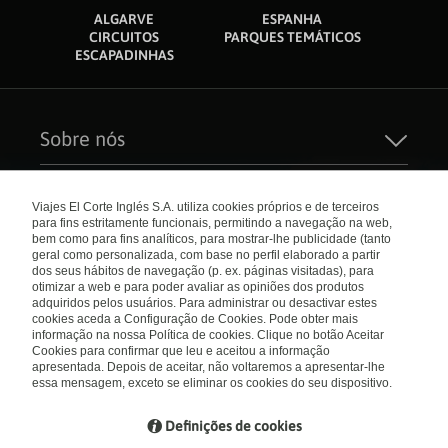
ALGARVE
ESPANHA
CIRCUITOS
PARQUES TEMÁTICOS
ESCAPADINHAS
Sobre nós
Quem Somos
Sustentabilidade
Links de interesse
Seguros de Viagem
Viajes El Corte Inglés S.A. utiliza cookies próprios e de terceiros
Carreiras
para fins estritamente funcionais, permitindo a navegação na web,
Catálogos
El Corte Inglés
bem como para fins analíticos, para mostrar-lhe publicidade (tanto
Check-in Online
Internacional
geral como personalizada, com base no perfil elaborado a partir
Condições Gerais
dos seus hábitos de navegação (p. ex. páginas visitadas), para
Política de privacidade
otimizar a web e para poder avaliar as opiniões dos produtos
Política de Cookies
Portugal
Empresas/ Grupos
adquiridos pelos usuários. Para administrar ou desactivar estes
Livro de Reclamações
cookies aceda a Configuração de Cookies. Pode obter mais
informação na nossa Política de cookies. Clique no botão Aceitar
Visite nosso blog
Cookies para confirmar que leu e aceitou a informação
apresentada. Depois de aceitar, não voltaremos a apresentar-lhe
Blog de Viajes el Corte inglés
essa mensagem, exceto se eliminar os cookies do seu dispositivo.
Definições de cookies