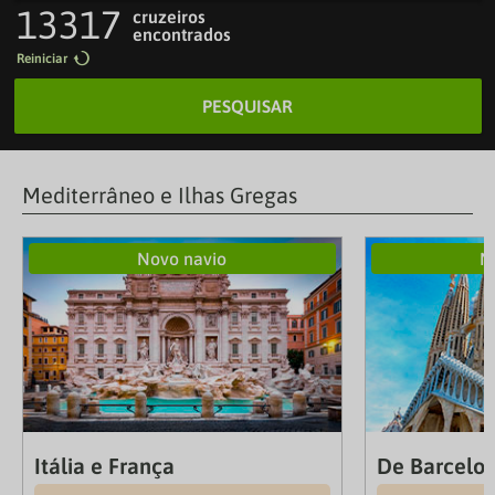
13317
cruzeiros
encontrados
Reiniciar
PESQUISAR
Mediterrâneo e Ilhas Gregas
Novo navio
N
Itália e França
De Barcelon