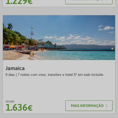
1.229
€
NB
Jamaica
9 dias | 7 noites com voos, transfers e hotel 5* em tudo incluído
desde
1.636
€
MAIS INFORMAÇÃO