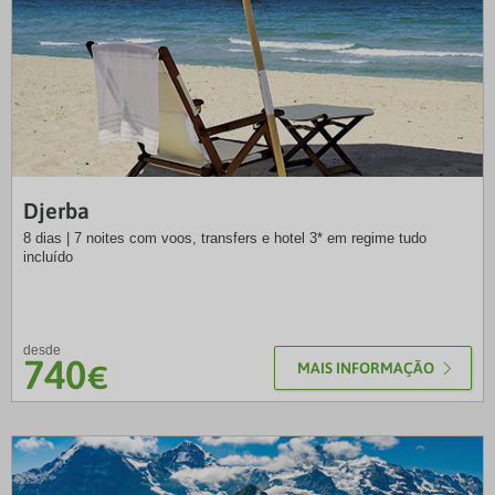
SLT
Djerba
8 dias | 7 noites com voos, transfers e hotel 3* em regime tudo
incluído
desde
740
€
MAIS INFORMAÇÃO