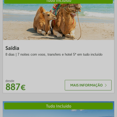
Tudo Incluído
SOL
Saïdia
8 dias | 7 noites com voos, transfers e hotel 5* em tudo incluído
desde
887
€
MAIS INFORMAÇÃO
Tudo Incluído