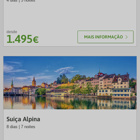
4 dias | 3 noites
desde
1.495
€
MAIS INFORMAÇÃO
VTP
Suiça Alpina
8 dias | 7 noites