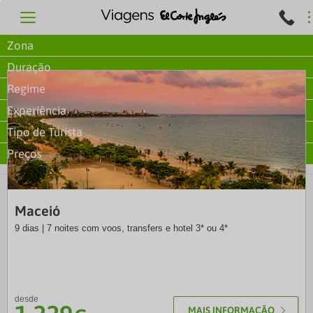
Zona
Duração
Regime
Experiência
Tipo de Turista
Preços
EXO
Maceió
9 dias | 7 noites com voos, transfers e hotel 3* ou 4*
desde
MAIS INFORMAÇÃO