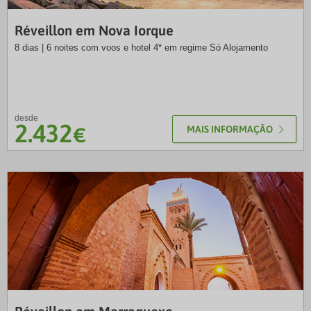
VTP
Réveillon em Nova Iorque
8 dias | 6 noites com voos e hotel 4* em regime Só Alojamento
desde
2.432
€
MAIS INFORMAÇÃO
NRT