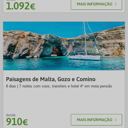
1.092
€
MAIS INFORMAÇÃO
NRT
Paisagens de Malta, Gozo e Comino
8 dias | 7 noites com voos, transfers e hotel 4* em meia pensão
desde
910
€
MAIS INFORMAÇÃO