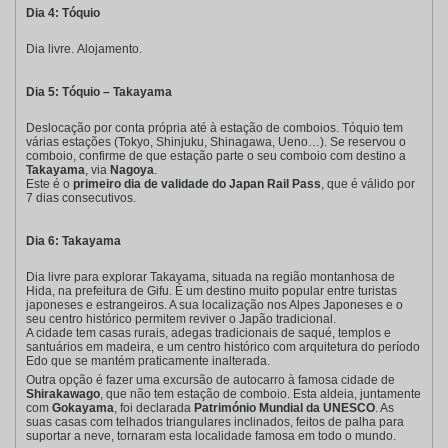
Dia 4: Tóquio
Dia livre. Alojamento.
Dia 5: Tóquio – Takayama
Deslocação por conta própria até à estação de comboios. Tóquio tem
várias estações (Tokyo, Shinjuku, Shinagawa, Ueno…). Se reservou o
comboio, confirme de que estação parte o seu comboio com destino a
Takayama
, via
Nagoya
.
Este é o
primeiro dia de validade do Japan Rail Pass
, que é válido por
7 dias consecutivos.
Dia 6: Takayama
Dia livre para explorar Takayama, situada na região montanhosa de
Hida, na prefeitura de Gifu. É um destino muito popular entre turistas
japoneses e estrangeiros. A sua localização nos Alpes Japoneses e o
seu centro histórico permitem reviver o Japão tradicional.
A cidade tem casas rurais, adegas tradicionais de saqué, templos e
santuários em madeira, e um centro histórico com arquitetura do período
Edo que se mantém praticamente inalterada.
Outra opção é fazer uma excursão de autocarro à famosa cidade de
Shirakawago
, que não tem estação de comboio. Esta aldeia, juntamente
com
Gokayama
, foi declarada
Património Mundial da UNESCO
. As
suas casas com telhados triangulares inclinados, feitos de palha para
suportar a neve, tornaram esta localidade famosa em todo o mundo.