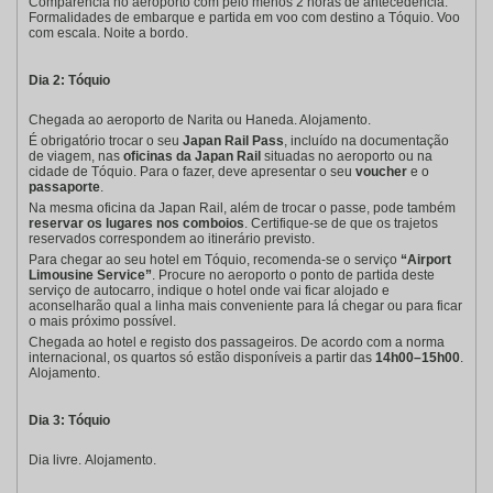
Comparência no aeroporto com pelo menos 2 horas de antecedência.
Formalidades de embarque e partida em voo com destino a Tóquio. Voo
com escala. Noite a bordo.
Dia 2: Tóquio
Chegada ao aeroporto de Narita ou Haneda. Alojamento.
É obrigatório trocar o seu
Japan Rail Pass
, incluído na documentação
de viagem, nas
oficinas da Japan Rail
situadas no aeroporto ou na
cidade de Tóquio. Para o fazer, deve apresentar o seu
voucher
e o
passaporte
.
Na mesma oficina da Japan Rail, além de trocar o passe, pode também
reservar os lugares nos comboios
. Certifique-se de que os trajetos
reservados correspondem ao itinerário previsto.
Para chegar ao seu hotel em Tóquio, recomenda-se o serviço
“Airport
Limousine Service”
. Procure no aeroporto o ponto de partida deste
serviço de autocarro, indique o hotel onde vai ficar alojado e
aconselharão qual a linha mais conveniente para lá chegar ou para ficar
o mais próximo possível.
Chegada ao hotel e registo dos passageiros. De acordo com a norma
internacional, os quartos só estão disponíveis a partir das
14h00–15h00
.
Alojamento.
Dia 3: Tóquio
Dia livre. Alojamento.