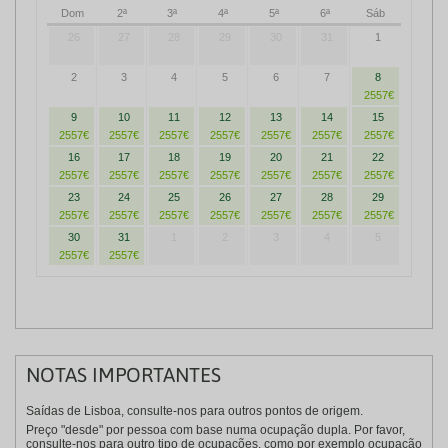
Dom
2ª
3ª
4ª
5ª
6ª
Sáb
26
27
28
29
30
31
1
2
3
4
5
6
7
8
2557€
9
10
11
12
13
14
15
2557€
2557€
2557€
2557€
2557€
2557€
2557€
16
17
18
19
20
21
22
2557€
2557€
2557€
2557€
2557€
2557€
2557€
23
24
25
26
27
28
29
2557€
2557€
2557€
2557€
2557€
2557€
2557€
30
31
1
2
3
4
5
2557€
2557€
NOTAS IMPORTANTES
Saídas de Lisboa, consulte-nos para outros pontos de origem.
Preço "desde" por pessoa com base numa ocupação dupla. Por favor,
consulte-nos para outro tipo de ocupações, como por exemplo ocupação