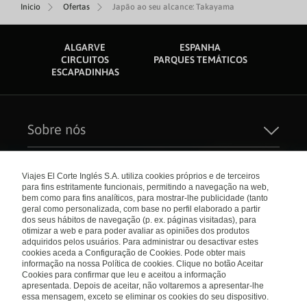
Inicio
Ofertas
Japão ao seu alcance: Takayama
ALGARVE
ESPANHA
CIRCUITOS
PARQUES TEMÁTICOS
ESCAPADINHAS
Sobre nós
Quem Somos
Sustentabilidade
Links de interesse
Seguros de Viagem
Viajes El Corte Inglés S.A. utiliza cookies próprios e de terceiros
Carreiras
para fins estritamente funcionais, permitindo a navegação na web,
Catálogos
El Corte Inglés
bem como para fins analíticos, para mostrar-lhe publicidade (tanto
Check-in Online
Internacional
geral como personalizada, com base no perfil elaborado a partir
Condições Gerais
dos seus hábitos de navegação (p. ex. páginas visitadas), para
Política de privacidade
otimizar a web e para poder avaliar as opiniões dos produtos
Política de Cookies
Portugal
Empresas/ Grupos
adquiridos pelos usuários. Para administrar ou desactivar estes
Livro de Reclamações
cookies aceda a Configuração de Cookies. Pode obter mais
informação na nossa Política de cookies. Clique no botão Aceitar
Visite nosso blog
Cookies para confirmar que leu e aceitou a informação
apresentada. Depois de aceitar, não voltaremos a apresentar-lhe
Blog de Viajes el Corte inglés
essa mensagem, exceto se eliminar os cookies do seu dispositivo.