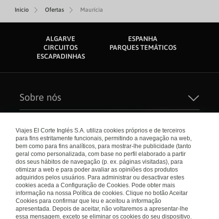
Inicio
Ofertas
Maurícia
ALGARVE
ESPANHA
CIRCUITOS
PARQUES TEMÁTICOS
ESCAPADINHAS
Sobre nós
Quem Somos
Sustentabilidade
Links de interesse
Seguros de Viagem
Viajes El Corte Inglés S.A. utiliza cookies próprios e de terceiros
Carreiras
para fins estritamente funcionais, permitindo a navegação na web,
Catálogos
El Corte Inglés
bem como para fins analíticos, para mostrar-lhe publicidade (tanto
Check-in Online
Internacional
geral como personalizada, com base no perfil elaborado a partir
Condições Gerais
dos seus hábitos de navegação (p. ex. páginas visitadas), para
Política de privacidade
otimizar a web e para poder avaliar as opiniões dos produtos
Política de Cookies
Portugal
Empresas/ Grupos
adquiridos pelos usuários. Para administrar ou desactivar estes
Livro de Reclamações
cookies aceda a Configuração de Cookies. Pode obter mais
informação na nossa Política de cookies. Clique no botão Aceitar
Visite nosso blog
Cookies para confirmar que leu e aceitou a informação
apresentada. Depois de aceitar, não voltaremos a apresentar-lhe
Blog de Viajes el Corte inglés
essa mensagem, exceto se eliminar os cookies do seu dispositivo.