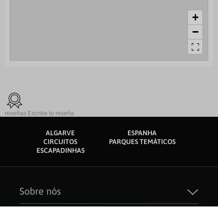
+
−
reseñas
Escribe tu reseña
ALGARVE
ESPANHA
CIRCUITOS
PARQUES TEMÁTICOS
ESCAPADINHAS
Sobre nós
Quem Somos
Sustentabilidade