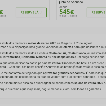
junto ao Atlântico.
desde
545
€
€
RESERVE JÁ
RESERVE 
noites
8 dias | 7 noites
esfrute dos melhores
saldos de verão 2026
na Viagens El Corte Inglés!
emos à sua disposição uma grande variedade de
ofertas
para que descubra o mun
esfrute dos melhores saldos e visite a
Costa da Luz
,
Costa Blanca
, ou mesmo as
m
Torremolinos
,
Benidorm
,
Maiorca
ou em
Maspalomas
a um preço sensacional.
 o que acha de ficar no nosso país neste
verão
? Propomos-lhe hotéis a um preço i
ordo
... Com qual fica nesta ocasião? Aproveite as promoções de verão e escolha o
ue melhor forma de viajar do que
aproveitar grandes descontos
? É para isso q
scolher aquela escapadinha ou grande viagem com que sempre sonhou e... desfru
ão espere mais e escolha a sua viagem de sonho com os
saldos de verão 2026
da
orque queremos que viaje mais, pague menos e, claro, com todas as garantias.