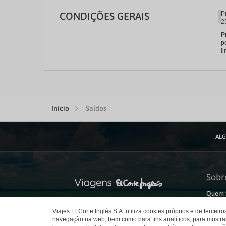
CONDIÇÕES GERAIS
P
2
P
p
l
Inicio
Saldos
ALG
Sobr
Quem 
Susten
Seguro
Viajes El Corte Inglés S.A. utiliza cookies próprios e de terceir
Carrei
navegação na web, bem como para fins analíticos, para mostra
El Cort