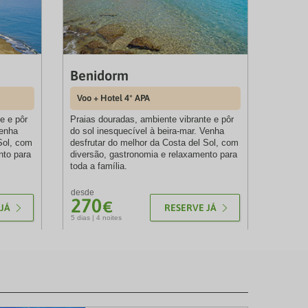
Benidorm
Voo + Hotel 4* APA
e e pôr
Praias douradas, ambiente vibrante e pôr
Venha
do sol inesquecível à beira-mar. Venha
Sol, com
desfrutar do melhor da Costa del Sol, com
nto para
diversão, gastronomia e relaxamento para
toda a família.
desde
270
€
JÁ
RESERVE JÁ
5 dias | 4 noites