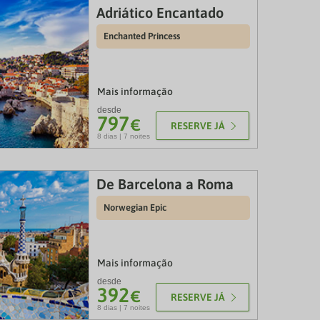
Adriático Encantado
Enchanted Princess
Mais informação
desde
797
€
RESERVE JÁ
8 dias | 7 noites
De Barcelona a Roma
Norwegian Epic
Mais informação
desde
392
€
RESERVE JÁ
8 dias | 7 noites