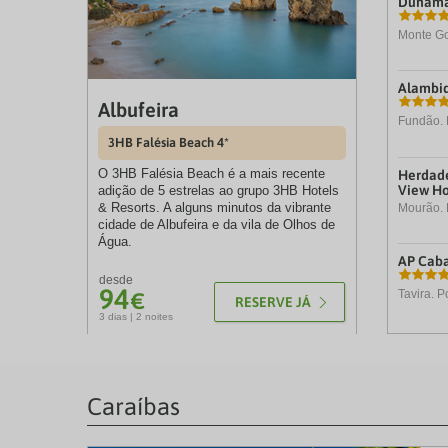
Dunama
qu
m
k
Monte Go
to
ge
th
Alambiq
k
Albufeira
sh
Fundão. 
fo
3HB Falésia Beach 4*
c
da
O 3HB Falésia Beach é a mais recente
Herdade
View Ho
adição de 5 estrelas ao grupo 3HB Hotels
& Resorts. A alguns minutos da vibrante
Mourão. 
cidade de Albufeira e da vila de Olhos de
Água.
AP Caba
desde
94
Tavira. P
€
RESERVE JÁ
3 dias | 2 noites
Caraíbas