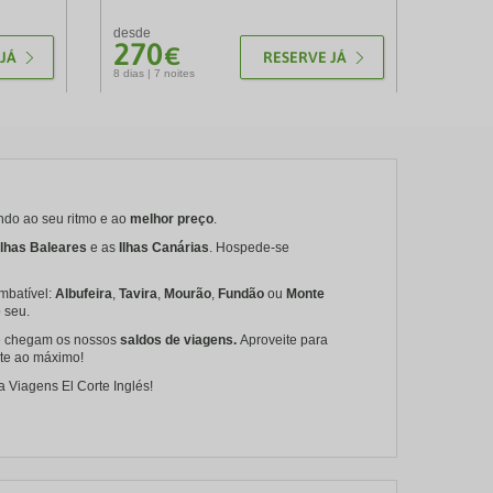
desde
270
€
JÁ
RESERVE JÁ
8 dias | 7 noites
do ao seu ritmo e ao
melhor preço
.
Ilhas Baleares
e as
Ilhas Canárias
. Hospede-se
mbatível:
Albufeira
,
Tavira
,
Mourão
,
Fundão
ou
Monte
 seu.
ue chegam os nossos
saldos de viagens.
Aproveite para
te ao máximo!
 Viagens El Corte Inglés!