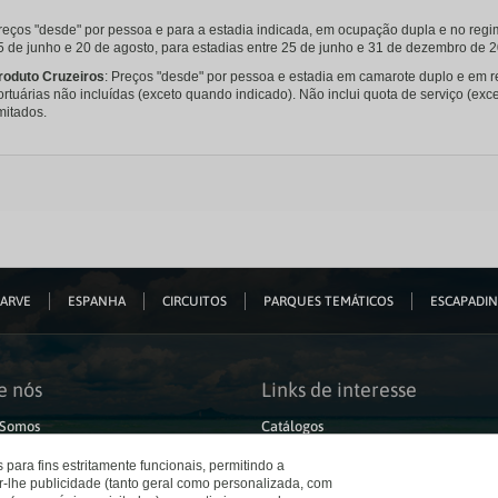
reços "desde" por pessoa e para a estadia indicada, em ocupação dupla e no regi
5 de junho e 20 de agosto, para estadias entre 25 de junho e 31 de dezembro de 20
roduto Cruzeiros
: Preços "desde" por pessoa e estadia em camarote duplo e em 
ortuárias não incluídas (exceto quando indicado). Não inclui quota de serviço (ex
imitados.
ARVE
ESPANHA
CIRCUITOS
PARQUES TEMÁTICOS
ESCAPADI
e nós
Links de interesse
Somos
Catálogos
tabilidade
Check-in Online
s de Viagem
Condições Gerais
os para fins estritamente funcionais, permitindo a
ras
Política de privacidade
r-lhe publicidade (tanto geral como personalizada, com
e Inglés
Política de Cookies