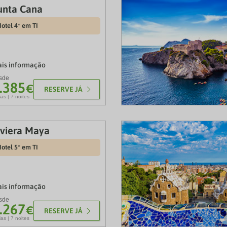
unta Cana
otel 4* em TI
is informação
sde
.385
€
RESERVE JÁ
ias | 7 noites
iviera Maya
otel 5* em TI
is informação
sde
.267
€
RESERVE JÁ
ias | 7 noites