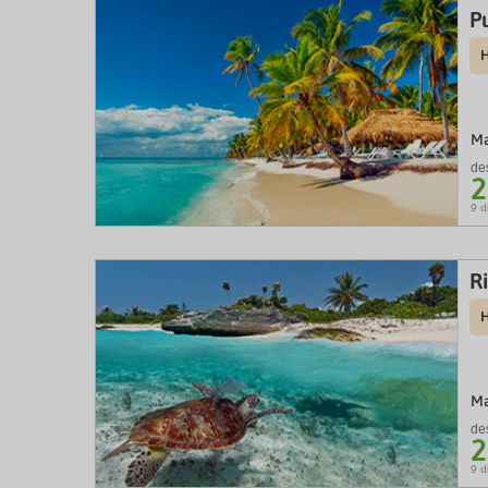
P
H
Ma
de
2
9 d
R
H
Ma
de
2
9 d