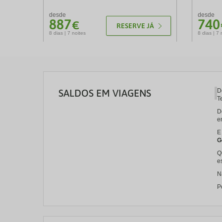
desde
desde
887
740
€
RESERVE JÁ
8 dias | 7 noites
8 dias | 7 
SALDOS EM VIAGENS
D
T
D
e
E
G
Q
e
N
P