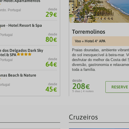
r Hotel Apartamentos
estion
question
ark
mark
desde
ey
key
rdo. Portugal
29
€
to
t
get
e
the
ue - Hotel Resort & Spa
eyboard
keyboard
Torremolinos
ortcuts
shortcuts
desde
Portugal
80
r
for
€
Voo + Hotel 4* APA
hanging
changing
tes.
dates.
Praias douradas, ambiente vibrant
 dos Delgados Dark Sky
tel & SPA
do sol inesquecível à beira-mar. 
desde
desfrutar do melhor da Costa del 
Portugal
64
€
diversão, gastronomia e relaxame
toda a família.
nas Beach & Nature
desde
208
desde
ortugal
€
RESERVE 
45
€
5 dias | 4 noites
Cruzeiros