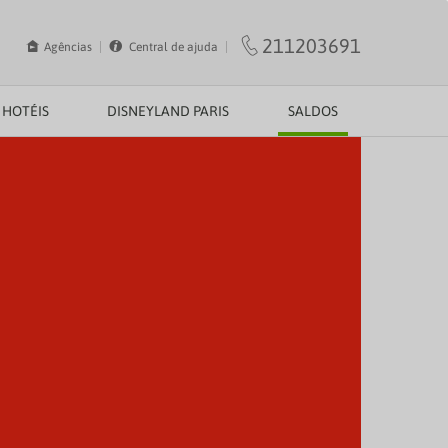
211203691
Agências
Central de ajuda
HOTÉIS
DISNEYLAND PARIS
SALDOS