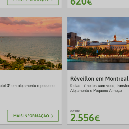
620
€
EXO
Réveillon em Montrea
hotel 3* em alojamento e pequeno-
9 dias | 7 noites com voos, transfe
Alojamento e Pequeno-Almoço
desde
2.556
MAIS INFORMAÇÃO
€