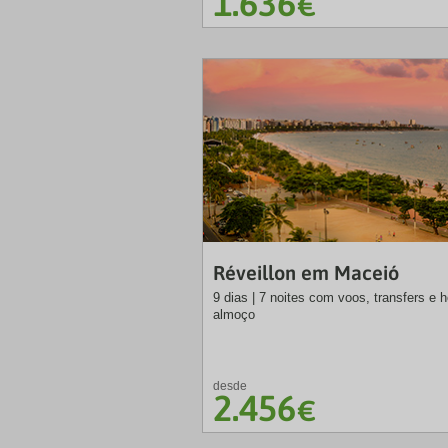
1.636
€
Réveillon em Maceió
9 dias | 7 noites com voos, transfers e 
almoço
desde
2.456
€