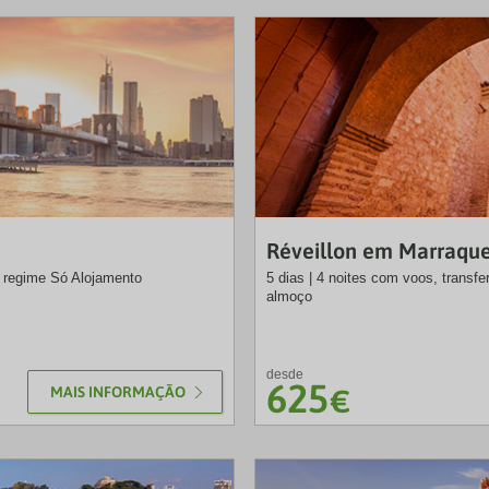
VTP
Réveillon em Marraqu
m regime Só Alojamento
5 dias | 4 noites com voos, transf
almoço
desde
625
MAIS INFORMAÇÃO
€