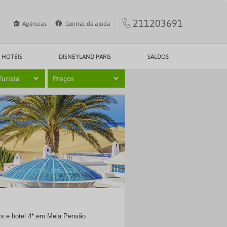
211203691
Agências
Central de ajuda
HOTÉIS
DISNEYLAND PARIS
SALDOS
Turista
Preços
SOL
ers e hotel 4* em Meia Pensão