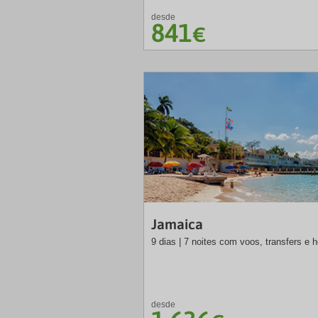
desde
841
€
Jamaica
9 dias | 7 noites com voos, transfers e h
desde