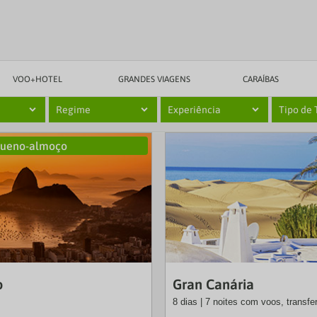
VOO+HOTEL
GRANDES VIAGENS
CARAÍBAS
Regime
Experiência
Tipo de 
queno-almoço
EXO
o
Gran Canária
8 dias | 7 noites com voos, transf