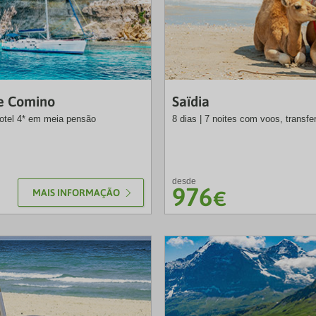
NRT
 e Comino
Saïdia
 hotel 4* em meia pensão
8 dias | 7 noites com voos, transfe
desde
976
MAIS INFORMAÇÃO
€