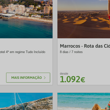
NB
Marrocos - Rota das Ci
hotel 4* em regime Tudo Incluído
8 dias / 7 noites
desde
1.092
MAIS INFORMAÇÃO
€