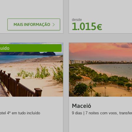
desde
1.015
MAIS INFORMAÇÃO
€
luído
SLT
Maceió
otel 4* em tudo incluído
9 dias | 7 noites com voos, transfer