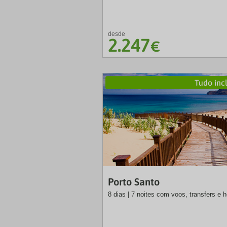
desde
2.247
€
Tudo inc
Porto Santo
8 dias | 7 noites com voos, transfers e h