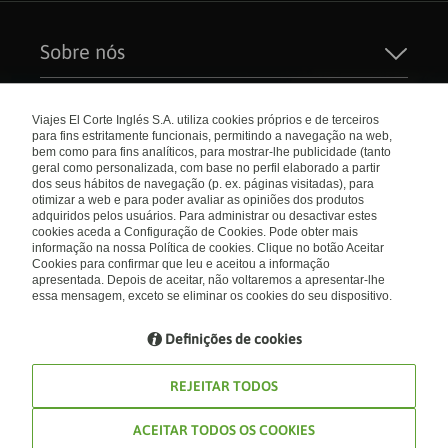
Sobre nós
Quem Somos
Sustentabilidade
Links de interesse
Seguros de Viagem
Viajes El Corte Inglés S.A. utiliza cookies próprios e de terceiros
Carreiras
para fins estritamente funcionais, permitindo a navegação na web,
Catálogos
El Corte Inglés
bem como para fins analíticos, para mostrar-lhe publicidade (tanto
Check-in Online
Internacional
geral como personalizada, com base no perfil elaborado a partir
Condições Gerais
dos seus hábitos de navegação (p. ex. páginas visitadas), para
Política de privacidade
otimizar a web e para poder avaliar as opiniões dos produtos
Política de Cookies
Portugal
Empresas/ Grupos
adquiridos pelos usuários. Para administrar ou desactivar estes
Livro de Reclamações
cookies aceda a Configuração de Cookies. Pode obter mais
informação na nossa Política de cookies. Clique no botão Aceitar
Visite nosso blog
Cookies para confirmar que leu e aceitou a informação
apresentada. Depois de aceitar, não voltaremos a apresentar-lhe
Blog de Viajes el Corte inglés
essa mensagem, exceto se eliminar os cookies do seu dispositivo.
Definições de cookies
REJEITAR TODOS
ACEITAR TODOS OS COOKIES
© Viagens El Corte Inglés 2026. Todos os direitos reservados RNAVT