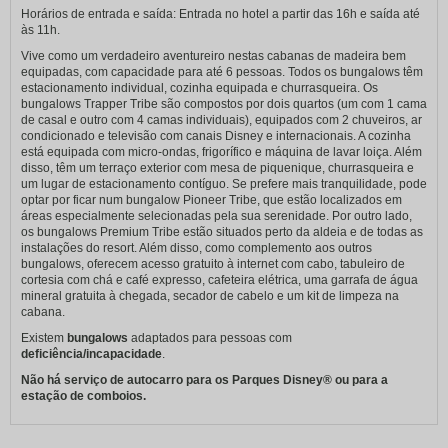
Horários de entrada e saída: Entrada no hotel a partir das 16h e saída até
às 11h.
Vive como um verdadeiro aventureiro nestas cabanas de madeira bem
equipadas, com capacidade para até 6 pessoas. Todos os bungalows têm
estacionamento individual, cozinha equipada e churrasqueira. Os
bungalows Trapper Tribe são compostos por dois quartos (um com 1 cama
de casal e outro com 4 camas individuais), equipados com 2 chuveiros, ar
condicionado e televisão com canais Disney e internacionais. A cozinha
está equipada com micro-ondas, frigorífico e máquina de lavar loiça. Além
disso, têm um terraço exterior com mesa de piquenique, churrasqueira e
um lugar de estacionamento contíguo. Se prefere mais tranquilidade, pode
optar por ficar num bungalow Pioneer Tribe, que estão localizados em
áreas especialmente selecionadas pela sua serenidade. Por outro lado,
os bungalows Premium Tribe estão situados perto da aldeia e de todas as
instalações do resort. Além disso, como complemento aos outros
bungalows, oferecem acesso gratuito à internet com cabo, tabuleiro de
cortesia com chá e café expresso, cafeteira elétrica, uma garrafa de água
mineral gratuita à chegada, secador de cabelo e um kit de limpeza na
cabana.
Existem
bungalows
adaptados para pessoas com
deficiência/incapacidade
.
Não há serviço de autocarro para os Parques Disney® ou para a
estação de comboios.