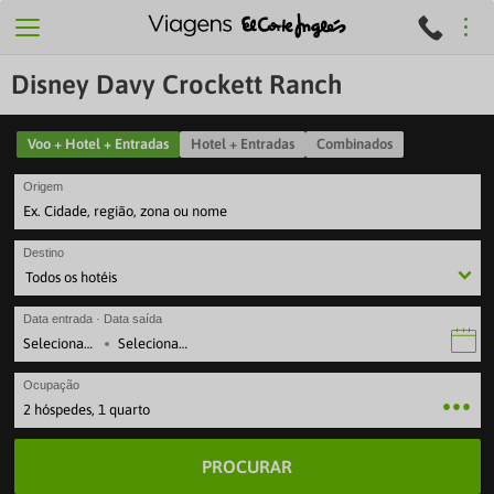
Disney Davy Crockett Ranch
Voo + Hotel + Entradas
Hotel + Entradas
Combinados
Origem
Destino
Data entrada · Data saída
·
Ocupação
2 hóspedes, 1 quarto
PROCURAR