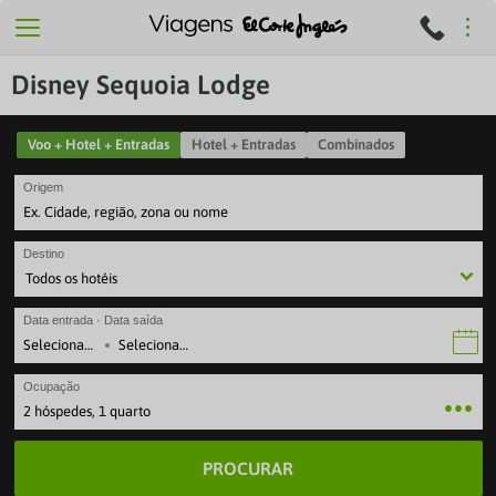
Disney Sequoia Lodge
Voo + Hotel + Entradas
Hotel + Entradas
Combinados
Origem
Destino
Data entrada · Data saída
·
Ocupação
2 hóspedes, 1 quarto
PROCURAR