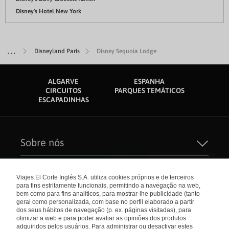
Disney's Hotel New York
Disneyland Paris
Disney Sequoia Lodge
ALGARVE
ESPANHA
CIRCUITOS
PARQUES TEMÁTICOS
ESCAPADINHAS
Sobre nós
Quem Somos
Sustentabilidade
Links de interesse
Seguros de Viagem
Viajes El Corte Inglés S.A. utiliza cookies próprios e de terceiros
Carreiras
para fins estritamente funcionais, permitindo a navegação na web,
Catálogos
El Corte Inglés
bem como para fins analíticos, para mostrar-lhe publicidade (tanto
Check-in Online
Internacional
geral como personalizada, com base no perfil elaborado a partir
Condições Gerais
dos seus hábitos de navegação (p. ex. páginas visitadas), para
Política de privacidade
otimizar a web e para poder avaliar as opiniões dos produtos
Política de Cookies
Portugal
Empresas/ Grupos
adquiridos pelos usuários. Para administrar ou desactivar estes