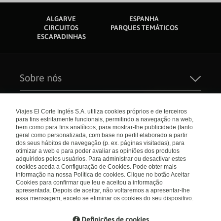
ALGARVE
ESPANHA
CIRCUITOS
PARQUES TEMÁTICOS
ESCAPADINHAS
Sobre nós
Quem Somos
Sustentabilidade
Links de interesse
Seguros de Viagem
Viajes El Corte Inglés S.A. utiliza cookies próprios e de terceiros
Carreiras
para fins estritamente funcionais, permitindo a navegação na web,
Catálogos
El Corte Inglés
bem como para fins analíticos, para mostrar-lhe publicidade (tanto
Check-in Online
Internacional
geral como personalizada, com base no perfil elaborado a partir
Condições Gerais
dos seus hábitos de navegação (p. ex. páginas visitadas), para
Política de privacidade
otimizar a web e para poder avaliar as opiniões dos produtos
Política de Cookies
Portugal
Empresas/ Grupos
adquiridos pelos usuários. Para administrar ou desactivar estes
Livro de Reclamações
cookies aceda a Configuração de Cookies. Pode obter mais
informação na nossa Política de cookies. Clique no botão Aceitar
Visite nosso blog
Cookies para confirmar que leu e aceitou a informação
apresentada. Depois de aceitar, não voltaremos a apresentar-lhe
Blog de Viajes el Corte inglés
essa mensagem, exceto se eliminar os cookies do seu dispositivo.
Definições de cookies