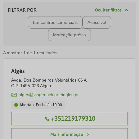
FILTRAR POR
Ocultar filtros
Em centros comerciais
Acessível
Marcação prévia
A mostrar
1
de
1
resultados
Algés
Avda. Dos Bombeiros Voluntários 66 A
C.P. 1495-023 Alges
alges@viagenselcorteingles.pt
Aberta
Fecha às
19:00
+351219179310
Mais informação