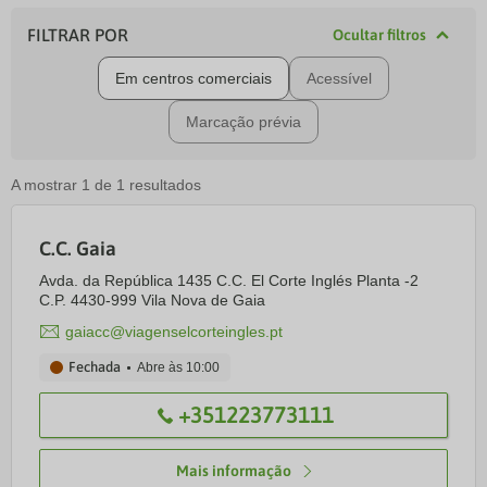
FILTRAR POR
Ocultar filtros
Em centros comerciais
Acessível
Marcação prévia
A mostrar
1
de
1
resultados
C.C. Gaia
Avda. da República 1435 C.C. El Corte Inglés Planta -2
C.P. 4430-999 Vila Nova de Gaia
gaiacc@viagenselcorteingles.pt
Fechada
Abre às
10:00
+351223773111
Mais informação