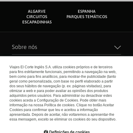
ALGARVE
ESPANHA
CIRCUITOS
PARQUES TEMÁTICOS
ESCAPADINHAS
Sobre nós
Quem Somos
Sustentabilidade
Links de interesse
Seguros de Viagem
Viajes El Corte Inglés S.A. utiliza cookies próprios e de terceiros
Carreiras
para fins estritamente funcionais, permitindo a navegação na web,
Catálogos
El Corte Inglés
bem como para fins analíticos, para mostrar-lhe publicidade (tanto
Check-in Online
Internacional
geral como personalizada, com base no perfil elaborado a partir
Condições Gerais
dos seus hábitos de navegação (p. ex. páginas visitadas), para
Política de privacidade
otimizar a web e para poder avaliar as opiniões dos produtos
Política de Cookies
Portugal
Empresas/ Grupos
adquiridos pelos usuários. Para administrar ou desactivar estes
Livro de Reclamações
cookies aceda a Configuração de Cookies. Pode obter mais
informação na nossa Política de cookies. Clique no botão Aceitar
Visite nosso blog
Cookies para confirmar que leu e aceitou a informação
apresentada. Depois de aceitar, não voltaremos a apresentar-lhe
Blog de Viajes el Corte inglés
essa mensagem, exceto se eliminar os cookies do seu dispositivo.
Definições de cookies